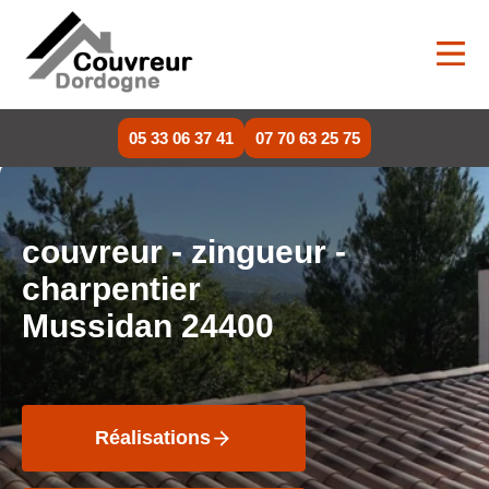
05 33 06 37 41
07 70 63 25 75
couvreur - zingueur -
charpentier
Mussidan 24400
Réalisations